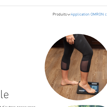
Produits
Application OMRON c
Sous-menu Produits
le