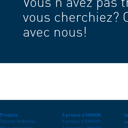
Vous n’avez pas t
vous cherchiez?
avec nous!
Produits
À propos d’OMRON
Se
c
Tension artérielle
À propos d’OMRON