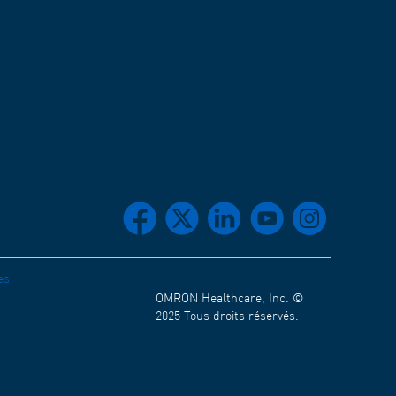
facebook
x
linkedin
youtube
instagram
es
OMRON Healthcare, Inc. ©
2025 Tous droits réservés.