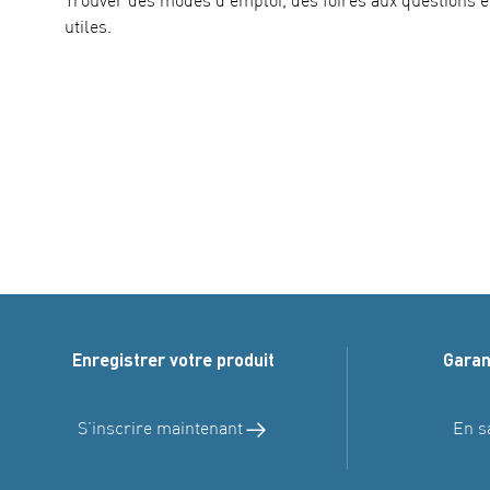
Trouver des modes d’emploi, des foires aux questions e
utiles.
Enregistrer votre produit
Garan
S’inscrire maintenant
En s