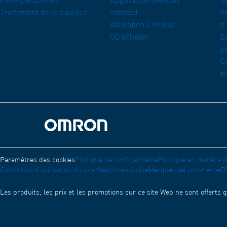
Pèse-personnes
Application OMRON
Se
Traitement de la douleur
connect
Se
Validation Clinique
d
Où acheter
E
p
C
é
Accueil Omron
Paramètres des cookies
Politique de confidentialité
Politique en matière 
Conditions d'utilisation du site Web
Accessibilité
Marques de commerce
D
Les produits, les prix et les promotions sur ce site Web ne sont offerts 