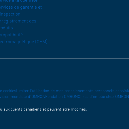
rvice à la clientèle
rvices de garantie et
’inspection
nregistrement des
roduits
ompatibilité
lectromagnétique (CEM)
de cookies
Limiter l’utilisation de mes renseignements personnels sensibl
ivision mondiale d’OMRON
Fondation OMRON
Offres d’emploi chez OMRON
qu’aux clients canadiens et peuvent être modifiés.